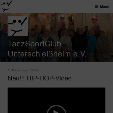
Menü
Zum
Inhalt
springen
TanzSportClub
Unterschleißheim e.V.
Veröffentlicht
5. Dezember 2020
am
Neu!!! HIP-HOP-Video
Video-
Player