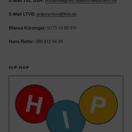
E-Mail TSC USH:
notfallhilfe@tsc-unterschleissheim.de
E-Mail LTVB:
praevention@ltvb.de
Blanca Kürzinger:
0173 16 56 931
Hans Reiter:
089 812 54 29
HIP-HOP