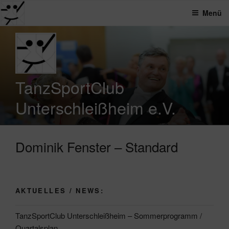
Menü
Zum
Inhalt
springen
TanzSportClub
Unterschleißheim e.V.
Dominik Fenster – Standard
AKTUELLES / NEWS:
TanzSportClub Unterschleißheim – Sommerprogramm /
Quartalsplan