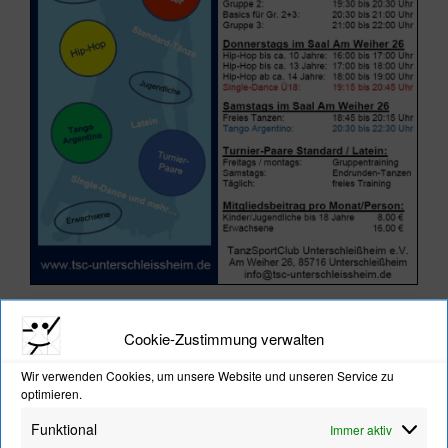
Cookie-Zustimmung verwalten
TSC HIP-HOP-GRUPPEN BEI DER KINDER-
Wir verwenden Cookies, um unsere Website und unseren Service zu
DISCO AM 09.02.2024
optimieren.
Video-
Funktional
Immer aktiv