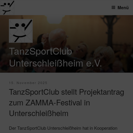
Menü
Zum
Inhalt
springen
TanzSportClub
Unterschleißheim e.V.
Veröffentlicht
15. November 2025
am
TanzSportClub stellt Projektantrag
zum ZAMMA-Festival in
Unterschleißheim
Der TanzSportClub Unterschleißheim hat in Kooperation