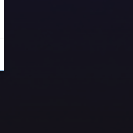
tiken
ting