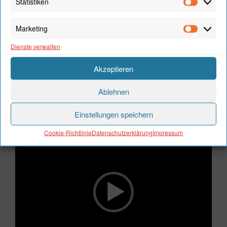
Statistiken
Statistik
Marketing
Marketi
Dienste verwalten
Akzeptieren
Ablehnen
TSC HIP-HOP-GRUPPEN BEI DER KINDER-
Einstellungen speichern
DISCO AM 09.02.2024
Cookie-Richtlinie
Datenschutzerklärung
Impressum
Video-
Player