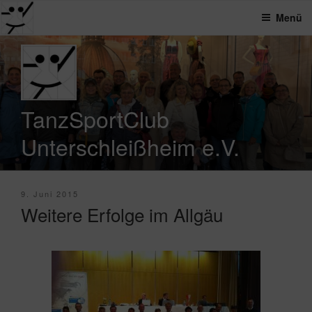
Menü
Zum
Inhalt
springen
TanzSportClub
Unterschleißheim e.V.
Veröffentlicht
9. Juni 2015
am
Weitere Erfolge im Allgäu