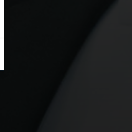
tiken
ting