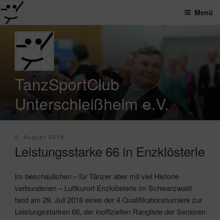
Menü
Zum
Inhalt
springen
TanzSportClub
Unterschleißheim e.V.
Veröffentlicht
2. August 2018
am
Leistungsstarke 66 in Enzklösterle
Im beschaulichen – für Tänzer aber mit viel Historie
verbundenen – Luftkurort Enzklösterle im Schwarzwald
fand am 29. Juli 2018 eines der 4 Qualifikationsturniere zur
Leistungsstarken 66, der inoffiziellen Rangliste der Senioren