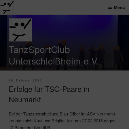
Menü
Zum
Inhalt
springen
TanzSportClub
Unterschleißheim e.V.
Veröffentlicht
29. Februar 2016
am
Erfolge für TSC-Paare in
Neumarkt
Bei der Tanzsportabteilung Blau-Silber im ASV Neumarkt
konnten sich Knut und Brigitte Just am 27.02.2016 gegen
12 Paare der Sen III B