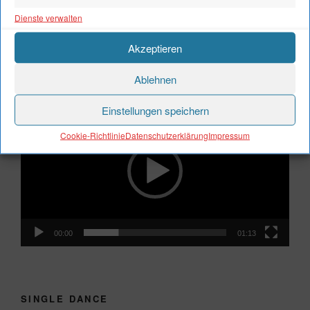
Marketi
Dienste verwalten
Akzeptieren
TSC HIP-HOP-GRUPPEN BEI DER KINDER-
DISCO AM 09.02.2024
Ablehnen
Video-
Einstellungen speichern
Player
Cookie-Richtlinie
Datenschutzerklärung
Impressum
00:00
01:13
SINGLE DANCE