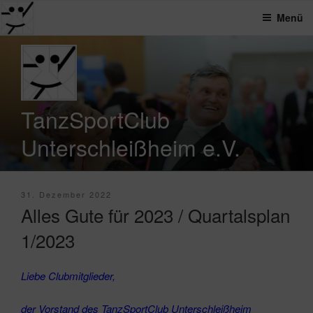
Menü
Zum
Inhalt
springen
TanzSportClub
Unterschleißheim e.V.
Veröffentlicht
31. Dezember 2022
am
Alles Gute für 2023 / Quartalsplan
1/2023
Liebe Clubmitglieder,
der Vorstand des TanzSportClub Unterschleißheim