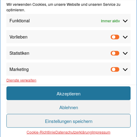
Wir verwenden Cookies, um unsere Website und unseren Service zu
optimieren.
Funktional
Immer aktiv
TSC HIP-HOP-GRUPPEN BEI DER KINDER-
Vorlieben
Vorliebe
DISCO AM 09.02.2024
Video-
Statistiken
Statistik
Player
Marketing
Marketi
Dienste verwalten
Akzeptieren
Ablehnen
00:00
01:13
Einstellungen speichern
Cookie-Richtlinie
Datenschutzerklärung
Impressum